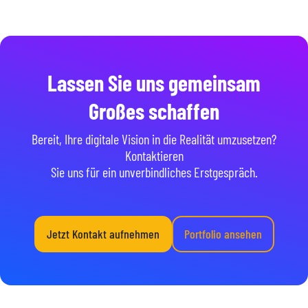
Lassen Sie uns gemeinsam
Großes schaffen
Bereit, Ihre digitale Vision in die Realität umzusetzen?
Kontaktieren
Sie uns für ein unverbindliches Erstgespräch.
Jetzt Kontakt aufnehmen
Portfolio ansehen